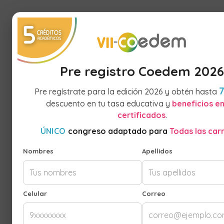
Pre registro Coedem 2026
Pre regístrate para la edición 2026 y obtén hasta
descuento en tu tasa educativa y
beneficios en
MÁS D
certificados
.
ÚNICO
congreso adaptado para
Todas las car
EL C
Nombres
Apellidos
MAS GRA
"Ú
Celular
Correo
TODAS 