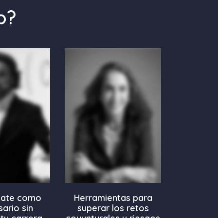
o?
late como
Herramientas para
ario sin
superar los retos