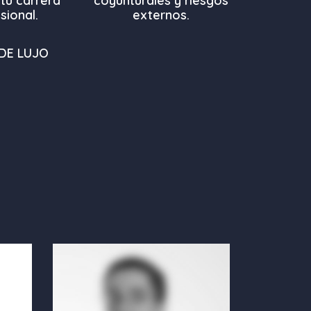
tu carrera
coyunturales y riesgos
sional.
externos.
DE LUJO