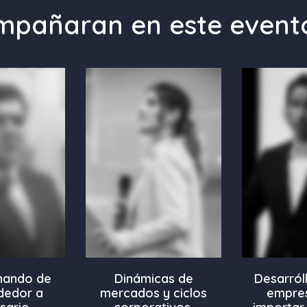
mpañaran en este event
onando de
Dinámicas de
Desarról
dedor a
mercados y ciclos
empres